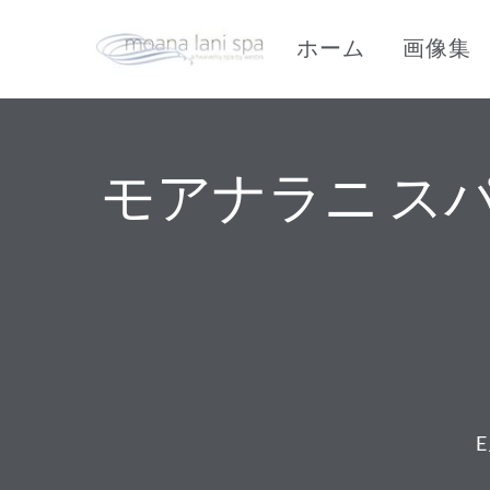
ホーム
画像集
モアナラニ スパ